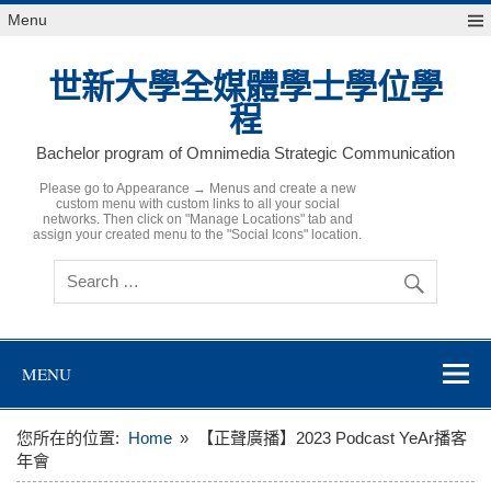
Skip
Menu
to
content
世新大學全媒體學士學位學
程
Bachelor program of Omnimedia Strategic Communication
Please go to Appearance → Menus and create a new
custom menu with custom links to all your social
networks. Then click on "Manage Locations" tab and
assign your created menu to the "Social Icons" location.
MENU
您所在的位置:
Home
【正聲廣播】2023 Podcast YeAr播客
年會