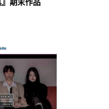
具』期末
作品
site