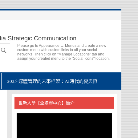
ia Strategic Communication
Please go to Appearance → Menus and create a new
custom menu with custom links to all your social
networks. Then click on "Manage Locations" tab and
assign your created menu to the "Social Icons" location.
2025-媒體管理的未來框架：AI時代的變與恆
世新大學【全媒體中心】簡介
視
訊
播
放
器