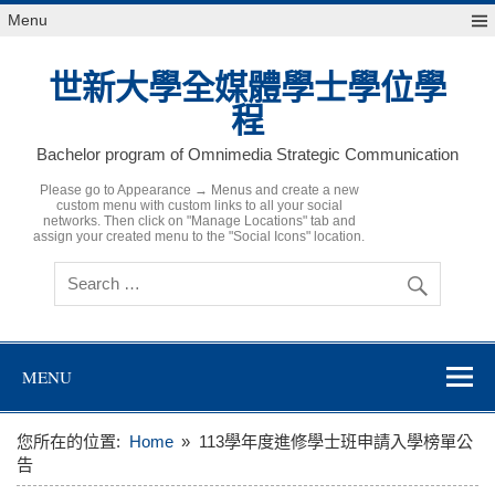
Skip
Menu
to
content
世新大學全媒體學士學位學
程
Bachelor program of Omnimedia Strategic Communication
Please go to Appearance → Menus and create a new
custom menu with custom links to all your social
networks. Then click on "Manage Locations" tab and
assign your created menu to the "Social Icons" location.
MENU
您所在的位置:
Home
113學年度進修學士班申請入學榜單公
告