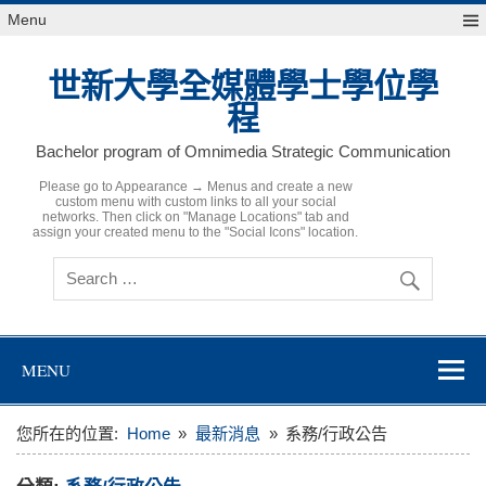
Skip
Menu
to
content
世新大學全媒體學士學位學
程
Bachelor program of Omnimedia Strategic Communication
Please go to Appearance → Menus and create a new
custom menu with custom links to all your social
networks. Then click on "Manage Locations" tab and
assign your created menu to the "Social Icons" location.
MENU
您所在的位置:
Home
最新消息
系務/行政公告