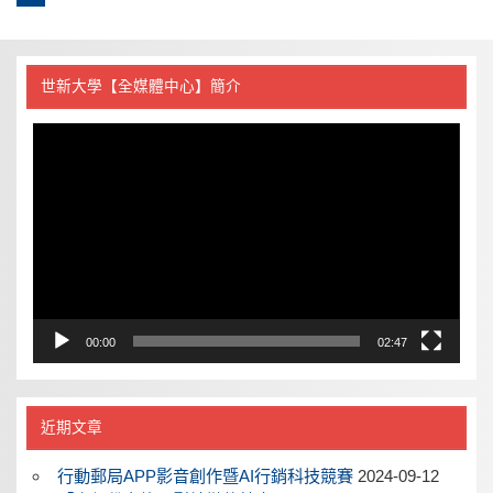
世新大學【全媒體中心】簡介
視
訊
播
放
器
00:00
02:47
近期文章
行動郵局APP影音創作暨AI行銷科技競賽
2024-09-12