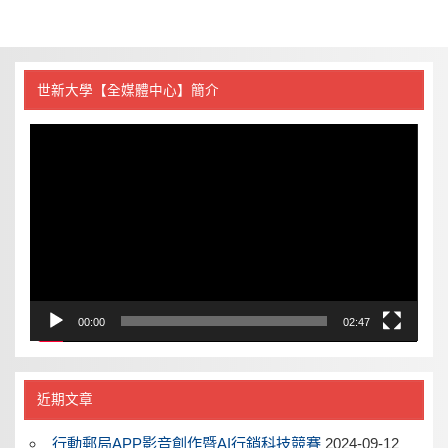
世新大學【全媒體中心】簡介
視
訊
播
放
器
00:00
02:47
近期文章
行動郵局APP影音創作暨AI行銷科技競賽
2024-09-12