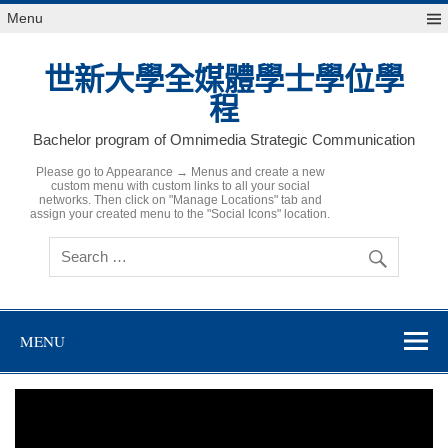
Skip
Menu
to
content
世新大學全媒體學士學位學
程
Bachelor program of Omnimedia Strategic Communication
Please go to Appearance → Menus and create a new
custom menu with custom links to all your social
networks. Then click on "Manage Locations" tab and
assign your created menu to the "Social Icons" location.
MENU