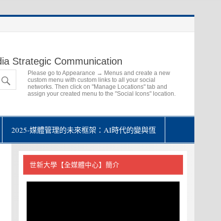
ia Strategic Communication
Please go to Appearance → Menus and create a new
custom menu with custom links to all your social
networks. Then click on "Manage Locations" tab and
assign your created menu to the "Social Icons" location.
2025-媒體管理的未來框架：AI時代的變與恆
世新大學【全媒體中心】簡介
視
訊
播
放
器