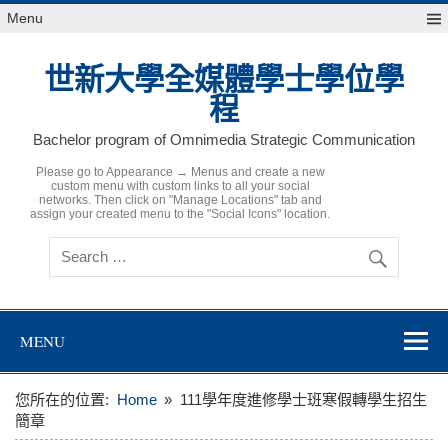
Skip
Menu
to
content
世新大學全媒體學士學位學
程
Bachelor program of Omnimedia Strategic Communication
Please go to Appearance → Menus and create a new
custom menu with custom links to all your social
networks. Then click on "Manage Locations" tab and
assign your created menu to the "Social Icons" location.
MENU
您所在的位置:
Home
111學年度進修學士班寒假轉學生招生
簡章