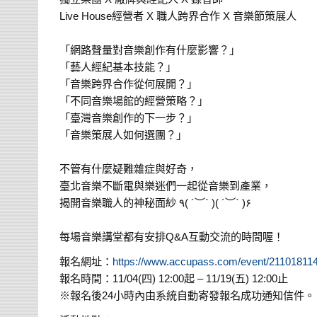
Live House經營者 X 職人跨界合作 X 音樂節策展人
⠀⠀
「網路聲量對音樂創作有什麼影響？」
「藝人經紀基本技能？」
「音樂跨界合作從何展開？」
「不同音樂場館的經營策略？」
「臺灣音樂創作的下一步？」
「音樂策展人如何選團？」
⠀⠀
不管有什麼疑難雜症與好奇，
臺北音樂不斷電與樂迷們一起從音樂到產業，
揭開音樂職人的神秘面紗 ٩( ´︶` )( ´︶` )۶
⠀⠀
每場音樂講堂都有安排Q&A互動交流的時間喔！
報名網址：
https://www.accupass.com/event/2110181
報名時間：11/04(四) 12:00起 – 11/19(五) 12:00止
※報名後24小時內由系統自動寄發報名成功通知信件。