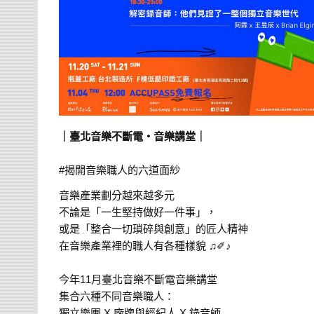
｜臺北音樂不斷電‧音樂講堂｜
⠀⠀
#揭開音樂職人的六道面紗
音樂產業劃分越來越多元
不論是「一生堅持做好一件事」，
或是「整合一切瑣碎與創意」的匠人精神
在音樂產業裡的職人有各種樣貌 ♫✐♪
⠀⠀
今年11月臺北音樂不斷電音樂講堂
集合六種不同音樂職人：
獨立樂團 X 廠牌與經紀人 X 錄音師