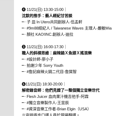
⠀⠀
❹ 11/21(日) 13:30-15:00｜
沈默的推手：藝人經紀甘苦談
╾ 子 皿 In Utero共同創辦人-伍孟軒
╾ #9m88經紀人 / Taiwanese Waves 主理人-嚴敏Mia
╾ 顏社 KAO!INC.創辦人-迪拉
⠀⠀
❺ 11/21(日) 16:00-17:30｜
職人的斜槓思維：麻辣鍋Ｘ魚頭Ｘ搖滾樂
╾ #設計師-廖小子
╾ 拍謝少年 Sorry Youth
╾ #詹記麻辣火鍋二代目-詹巽智
⠀⠀
❻11/21(日) 18:30-20:00｜
解密錄音師：他們見證了一整個獨立音樂世代
╾ Flesh Juicer 血肉果汁機吉他手-阿霖
╾ #獨立音樂製作人-王昱辰
╾ #資深音樂工作者-Brian Elgin（USA）
※安排逐步口譯人員於現場翻譯。