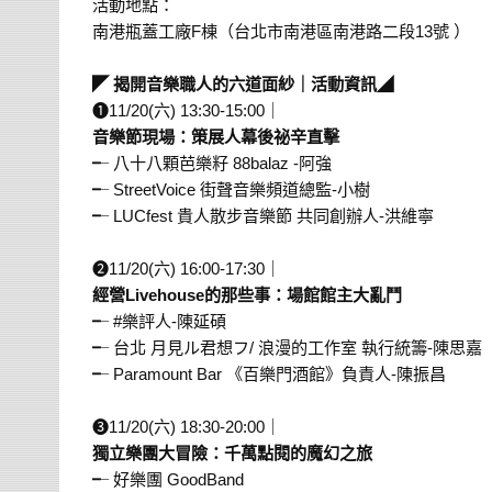
活動地點：
南港瓶蓋工廠F棟（台北市南港區南港路二段13號 ）
⠀⠀
◤
揭開音樂職人的六道面紗｜活動資訊◢
⠀
❶11/20(六) 13:30-15:00｜
音樂節現場：策展人幕後祕辛直擊
╾ 八十八顆芭樂籽 88balaz -阿強
╾ StreetVoice 街聲音樂頻道總監-小樹
╾ LUCfest 貴人散步音樂節 共同創辦人-洪維寧
⠀⠀
❷11/20(六) 16:00-17:30｜
經營Livehouse的那些事：場館館主大亂鬥
╾ #樂評人-陳延碩
╾ 台北 月見ル君想フ/ 浪漫的工作室 執行統籌-陳思嘉
╾ Paramount Bar 《百樂門酒館》負責人-陳振昌
⠀⠀
❸11/20(六) 18:30-20:00｜
獨立樂團大冒險：千萬點閱的魔幻之旅
╾ 好樂團 GoodBand