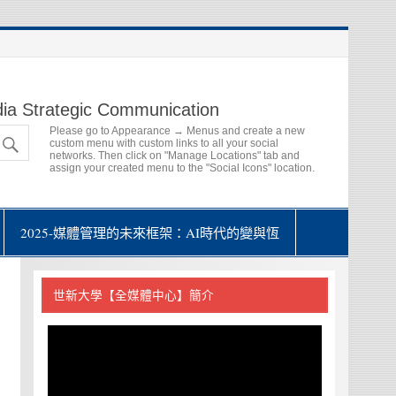
ia Strategic Communication
Please go to Appearance → Menus and create a new
custom menu with custom links to all your social
networks. Then click on "Manage Locations" tab and
assign your created menu to the "Social Icons" location.
2025-媒體管理的未來框架：AI時代的變與恆
世新大學【全媒體中心】簡介
視
訊
播
放
器