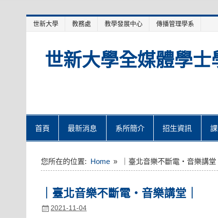
Skip
世新大學
教務處
教學發展中心
傳播管理學系
to
content
世新大學全媒體學士
首頁
最新消息
系所簡介
招生資訊
課
您所在的位置:
Home
｜臺北音樂不斷電‧音樂講堂
｜臺北音樂不斷電‧音樂講堂｜
2021-11-04