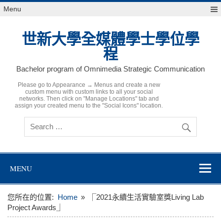
Skip
Menu
to
content
世新大學全媒體學士學位學
程
Bachelor program of Omnimedia Strategic Communication
Please go to Appearance → Menus and create a new
custom menu with custom links to all your social
networks. Then click on "Manage Locations" tab and
assign your created menu to the "Social Icons" location.
MENU
您所在的位置:
Home
⎾2021永續生活實驗室獎Living Lab
Project Awards⏌