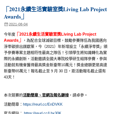
⎾2021永續生活實驗室獎Living Lab Project
Awards⏌
2021-08-04
今年度
⎾2021永續生活實驗室獎Living Lab Project
Awards⏌
，為配合全球減碳目標，鼓勵參賽隊伍為我國邁向
淨零碳排出謀獻策，今（2021）年新增設立「永續淨零獎」頒
予參賽專案主題相符性最高之隊伍！引領學生將知識轉化為實
際的永續創新，活動邀請全國大專院校學研生組隊參賽，參與
活動就有機會獲得最高獎金新臺幣10萬元！獎金總額更是高達
新臺幣65萬元！報名截止至 9 月 30 日，距活動報名截止還有
43天！
本次競賽的
活動簡章
、官網及報名鏈接
，請卓參。
活動簡章：
https://reurl.cc/EnDVKK
官方網站：
https://reurl.cc/Lbx30K