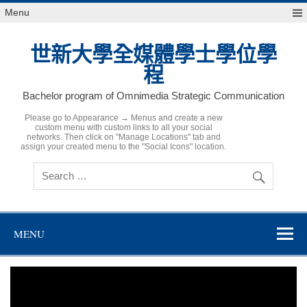
Skip
Menu
to
content
世新大學全媒體學士學位學
程
Bachelor program of Omnimedia Strategic Communication
Please go to Appearance → Menus and create a new
custom menu with custom links to all your social
networks. Then click on "Manage Locations" tab and
assign your created menu to the "Social Icons" location.
MENU