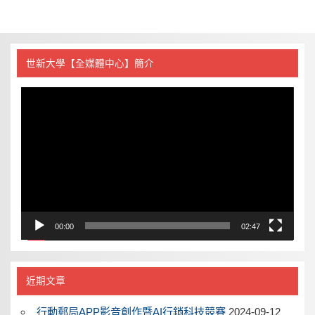
世新大學【全媒體中心】簡介
視
訊
播
放
器
00:00
02:47
近期文章
行動郵局APP影音創作暨AI行銷科技競賽
2024-09-12